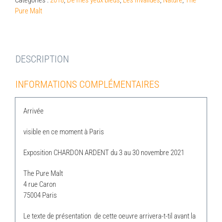
Catégories :
2018
,
De mes yeux bleus
,
Les Invalides
,
Nature
,
The
Pure Malt
DESCRIPTION
INFORMATIONS COMPLÉMENTAIRES
Arrivée
visible en ce moment à Paris
Exposition CHARDON ARDENT du 3 au 30 novembre 2021
The Pure Malt
4 rue Caron
75004 Paris
Le texte de présentation de cette oeuvre arrivera-t-til avant la