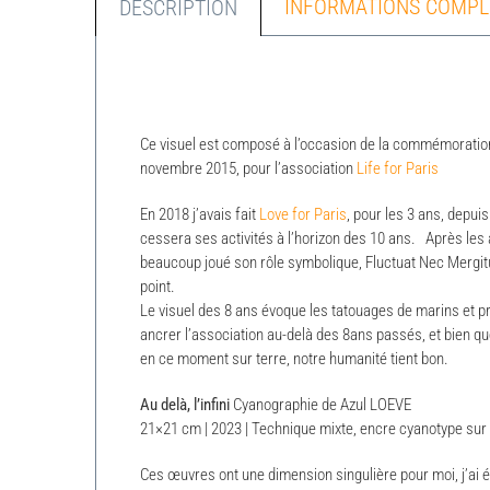
INFORMATIONS COMPL
DESCRIPTION
Ce visuel est composé à l’occasion de la commémoration
novembre 2015, pour l’association
Life for Paris
En 2018 j’avais fait
Love for Paris
, pour les 3 ans, depuis
cessera ses activités à l’horizon des 10 ans. Après les a
beaucoup joué son rôle symbolique, Fluctuat Nec Mergit
point.
Le visuel des 8 ans évoque les tatouages de marins et pro
ancrer l’association au-delà des 8ans passés, et bien qu
en ce moment sur terre, notre humanité tient bon.
Au delà, l’infini
Cyanographie de Azul LOEVE
21×21 cm | 2023 | Technique mixte, encre cyanotype sur 
Ces œuvres ont une dimension singulière pour moi, j’ai 