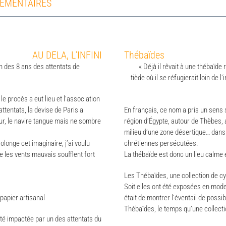
ÉMENTAIRES
AU DELA, L’INFINI
Thébaïdes
 des 8 ans des attentats de
« Déjà il rêvait à une thébaïde
tiède où il se réfugierait loin d
 le procès a eut lieu et l’association
ttentats, la devise de Paris a
En français, ce nom a pris un sens sp
ur, le navire tangue mais ne sombre
région d’Égypte, autour de Thèbes, 
milieu d’une zone désertique… dans
longe cet imaginaire, j’ai voulu
chrétiennes persécutées.
e les vents mauvais soufflent fort
La thébaïde est donc un lieu calme et
Les Thébaïdes, une collection de c
Soit elles ont été exposées en mod
papier artisanal
était de montrer l’éventail de possib
Thébaïdes, le temps qu’une collecti
été impactée par un des attentats du