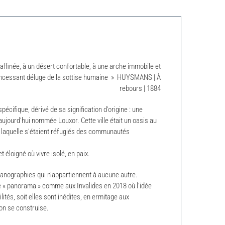
 raffinée, à un désert confortable, à une arche immobile et
e l’incessant déluge de la sottise humaine » HUYSMANS | À
rebours | 1884
écifique, dérivé de sa signification d’origine : une
aujourd’hui nommée Louxor. Cette ville était un oasis au
 laquelle s’étaient réfugiés des communautés
 éloigné où vivre isolé, en paix.
yanographies qui n’appartiennent à aucune autre.
e « panorama » comme aux Invalides en 2018 où l’idée
ilités, soit elles sont inédites, en ermitage aux
on se construise.