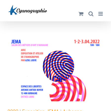
Passer
au
contenu
2022 | Exposition JEMA | Aubagne