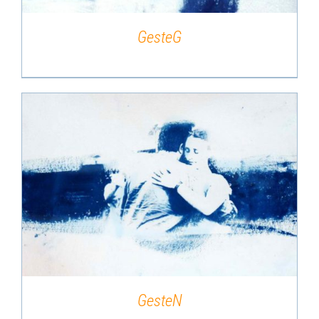
GesteG
DÉTAILS
GesteN