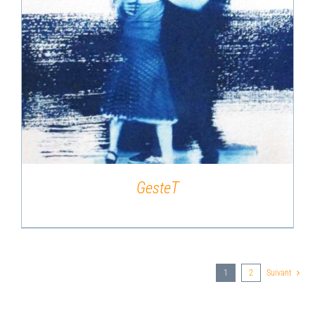
DÉTAILS
GesteT
1
2
Suivant