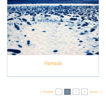
DÉTAILS
Hamada
Précédent
1
2
3
4
Suivant