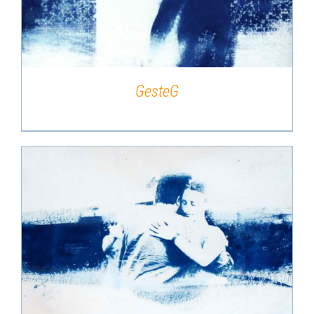
GesteG
DÉTAILS