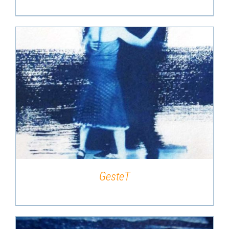
DÉTAILS
GesteT