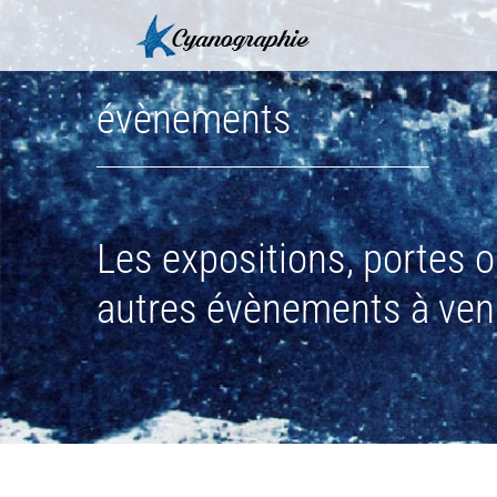
Passer
au
contenu
évènements
Les expositions, portes o
autres évènements à veni