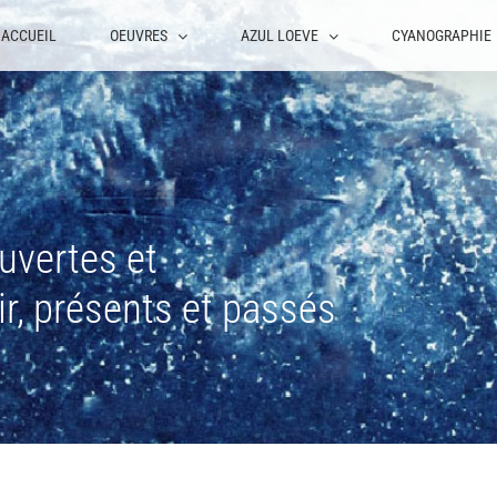
ACCUEIL
OEUVRES
AZUL LOEVE
CYANOGRAPHIE
uvertes et
r, présents et passés